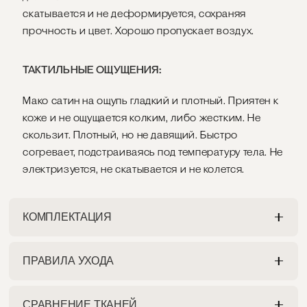
скатывается и не деформируется, сохраняя
прочность и цвет. Хорошо пропускает воздух.
ТАКТИЛЬНЫЕ ОЩУЩЕНИЯ:
Мако сатин на ощупь гладкий и плотный. Приятен к
коже и не ощущается колким, либо жестким. Не
скользит. Плотный, но не давящий. Быстро
согревает, подстраиваясь под температуру тела. Не
электризуется, не скатывается и не колется.
КОМПЛЕКТАЦИЯ
ПРАВИЛА УХОДА
ПРОСТЫНЯ
Разрешена как ручная, так и машинная стирка на
На ваш выбор:
СРАВНЕНИЕ ТКАНЕЙ