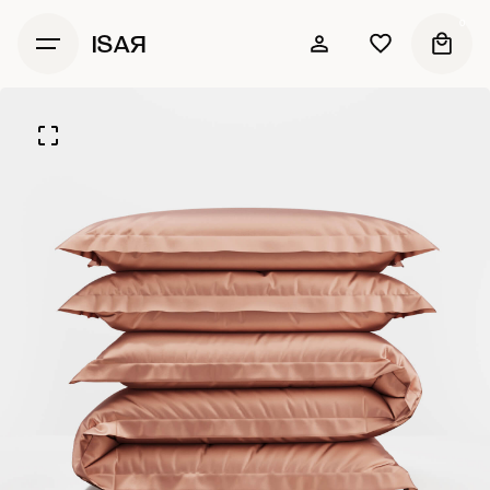
0
ISAЯ