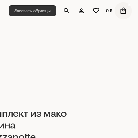
0
Заказать образцы
0
₽
плект из мако
ина
zanotte