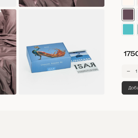
175
Доба