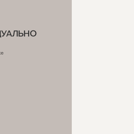
ина в 60 дней.
ДУАЛЬНО
же