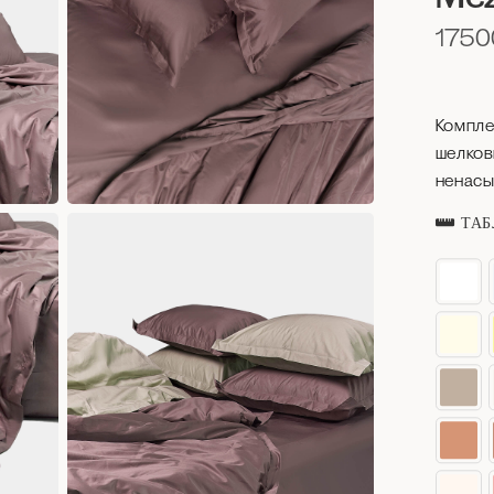
175
Компле
шелков
ненасы
ТАБ