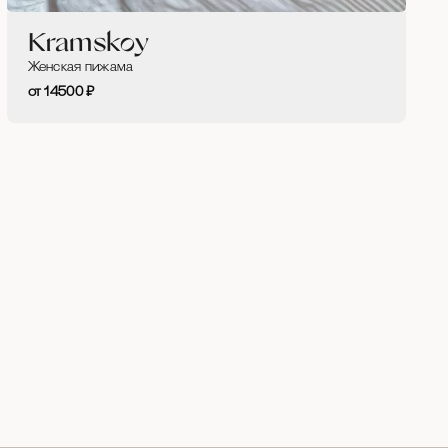
Kramskoy
Женская пижама
14500
₽