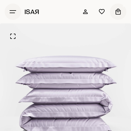
0
ISAЯ