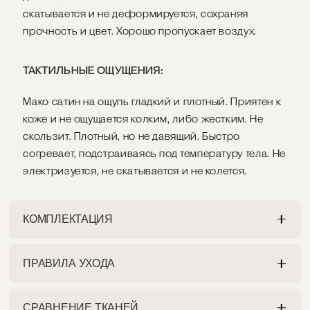
скатывается и не деформируется, сохраняя
прочность и цвет. Хорошо пропускает воздух.
ТАКТИЛЬНЫЕ ОЩУЩЕНИЯ:
Мако сатин на ощупь гладкий и плотный. Приятен к
коже и не ощущается колким, либо жестким. Не
скользит. Плотный, но не давящий. Быстро
согревает, подстраиваясь под температуру тела. Не
электризуется, не скатывается и не колется.
КОМПЛЕКТАЦИЯ
ПРАВИЛА УХОДА
ПРОСТЫНЯ
Разрешена как ручная, так и машинная стирка на
На ваш выбор:
СРАВНЕНИЕ ТКАНЕЙ