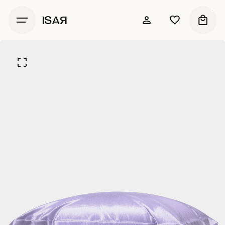
0
ISAЯ