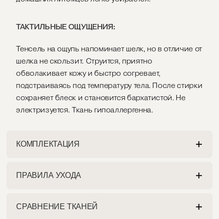
ТАКТИЛЬНЫЕ ОЩУЩЕНИЯ:
Тенсель на ощупь напоминает шелк, но в отличие от
шелка не скользит. Струится, приятно
обволакивает кожу и быстро согревает,
подстраиваясь под температуру тела. После стирки
сохраняет блеск и становится бархатистой. Не
электризуется. Ткань гипоаллергенна.
КОМПЛЕКТАЦИЯ
ПРАВИЛА УХОДА
НАВОЛОЧКА
Разрешена как ручная, так и машинная стирка на
Наволочка имеет глубокий задний клапан.
СРАВНЕНИЕ ТКАНЕЙ
деликатном режиме при максимальной
Декорирована оксфордской окантовкой по