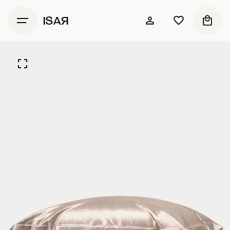
0
ISAЯ