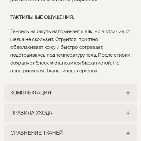
ТАКТИЛЬНЫЕ ОЩУЩЕНИЯ:
Тенсель на ощупь напоминает шелк, но в отличие от
шелка не скользит. Струится, приятно
обволакивает кожу и быстро согревает,
подстраиваясь под температуру тела. После стирки
сохраняет блеск и становится бархатистой. Не
электризуется. Ткань гипоаллергенна.
КОМПЛЕКТАЦИЯ
ПРАВИЛА УХОДА
НАВОЛОЧКА
Разрешена как ручная, так и машинная стирка на
Наволочка имеет глубокий задний клапан.
СРАВНЕНИЕ ТКАНЕЙ
деликатном режиме при максимальной
Декорирована оксфордской окантовкой по