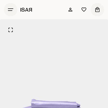
0
ISAЯ