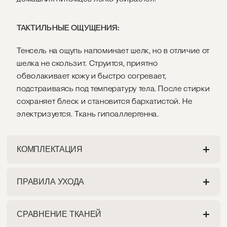
ТАКТИЛЬНЫЕ ОЩУЩЕНИЯ:
Тенсель на ощупь напоминает шелк, но в отличие от
шелка не скользит. Струится, приятно
обволакивает кожу и быстро согревает,
подстраиваясь под температуру тела. После стирки
сохраняет блеск и становится бархатистой. Не
электризуется. Ткань гипоаллергенна.
КОМПЛЕКТАЦИЯ
ПРАВИЛА УХОДА
ПРОСТЫНЯ
Разрешена как ручная, так и машинная стирка на
На ваш выбор:
СРАВНЕНИЕ ТКАНЕЙ
деликатном режиме при максимальной
1. Классическая простыня с углами конвертом.