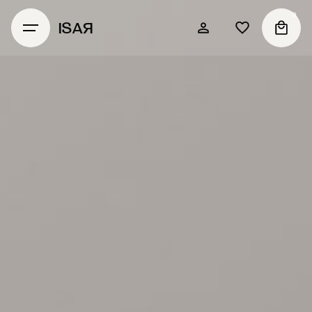
0
ISAЯ