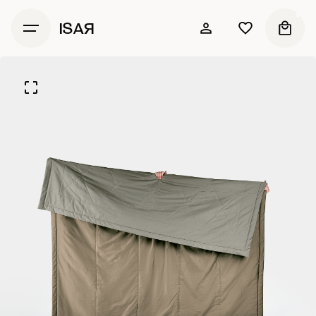
0
ISAЯ