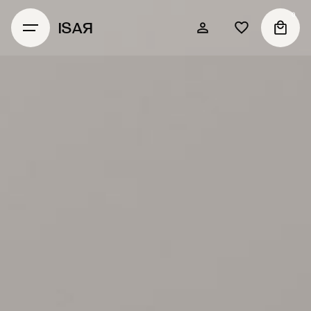
0
ISAЯ