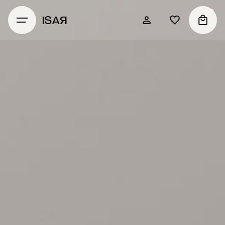
0
ISAЯ