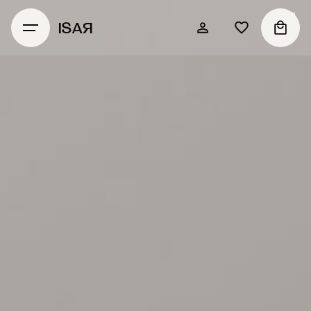
0
ISAЯ