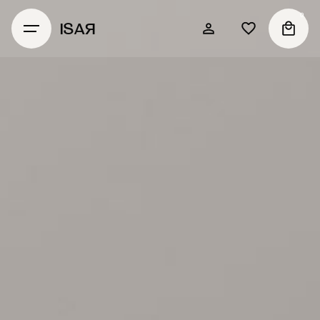
0
ISAЯ