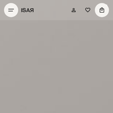
0
ISAЯ