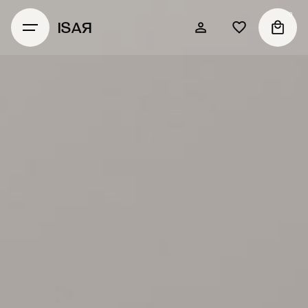
0
ISAЯ