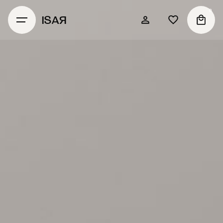
0
ISAЯ