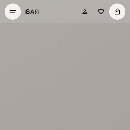
0
ISAЯ