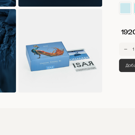
192
Доба