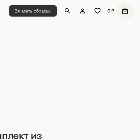
0
Заказать образцы
0
₽
плект из