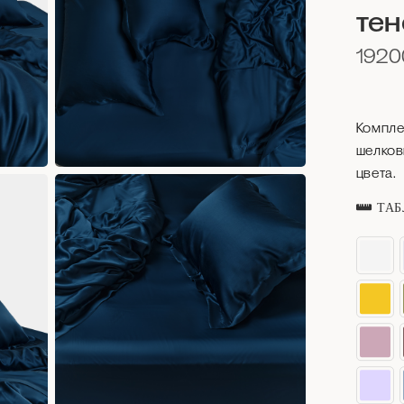
тен
192
Компле
шелков
цвета.
ТАБ