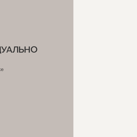
ина в 60 дней.
ДУАЛЬНО
же