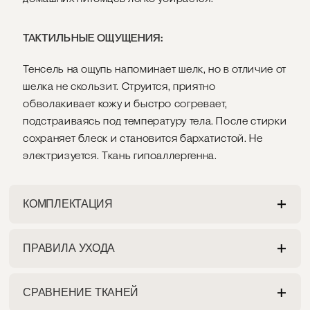
ТАКТИЛЬНЫЕ ОЩУЩЕНИЯ:
Тенсель на ощупь напоминает шелк, но в отличие от
шелка не скользит. Струится, приятно
обволакивает кожу и быстро согревает,
подстраиваясь под температуру тела. После стирки
сохраняет блеск и становится бархатистой. Не
электризуется. Ткань гипоаллергенна.
КОМПЛЕКТАЦИЯ
ПРАВИЛА УХОДА
ПРОСТЫНЯ
Разрешена как ручная, так и машинная стирка на
На ваш выбор:
СРАВНЕНИЕ ТКАНЕЙ
деликатном режиме при максимальной
1. Классическая простыня с углами конвертом.