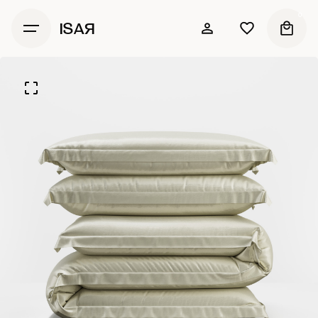
0
ISAЯ