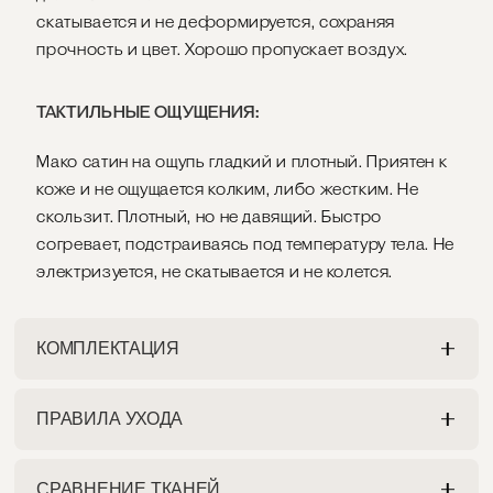
скатывается и не деформируется, сохраняя
прочность и цвет. Хорошо пропускает воздух.
ТАКТИЛЬНЫЕ ОЩУЩЕНИЯ:
Мако сатин на ощупь гладкий и плотный. Приятен к
коже и не ощущается колким, либо жестким. Не
скользит. Плотный, но не давящий. Быстро
согревает, подстраиваясь под температуру тела. Не
электризуется, не скатывается и не колется.
КОМПЛЕКТАЦИЯ
ПРАВИЛА УХОДА
НАВОЛОЧКА
Разрешена как ручная, так и машинная стирка на
Наволочка имеет глубокий задний клапан.
СРАВНЕНИЕ ТКАНЕЙ