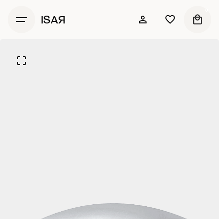
0
ISAЯ