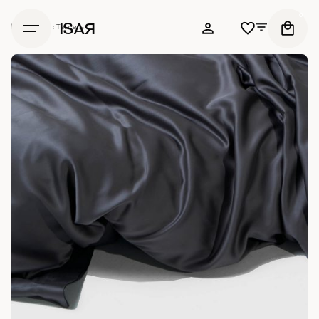
0
ISAЯ
Filters
Главная
/
Тег: Тенсель