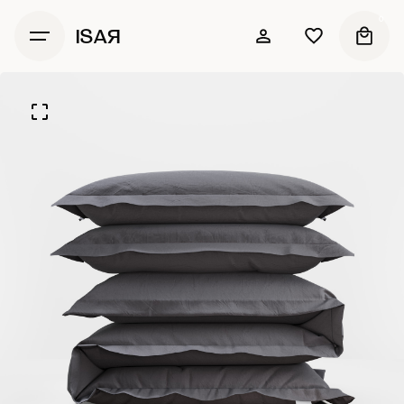
0
ISAЯ