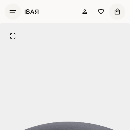
0
ISAЯ