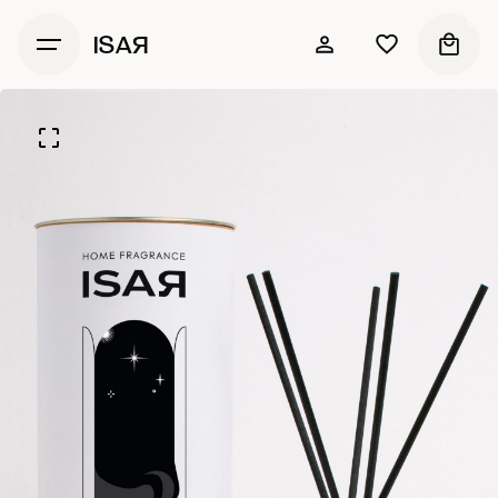
0
ISAЯ