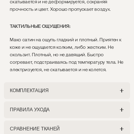
скатывается и не деформируется, сохраняя
прочность и цвет. Хорошо пропускает воздух.
ТАКТИЛЬНЫЕ ОЩУЩЕНИЯ:
Мако сатин на ощупь гладкий и плотный. Приятен к
коже и не ощущается колким, либо жестким. Не
скользит. Плотный, но не давящий. Быстро
согревает, подстраиваясь под температуру тела. Не
электризуется, не скатывается и не колется.
КОМПЛЕКТАЦИЯ
ПРАВИЛА УХОДА
ПОДОДЕЯЛЬНИК
Разрешена как ручная, так и машинная стирка на
Пододеяльник с клапаном на потайной молнии
СРАВНЕНИЕ ТКАНЕЙ
деликатном режиме при максимальной
прикрыт двойной окантовкой. Декорирован