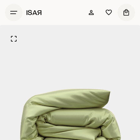
0
ISAЯ