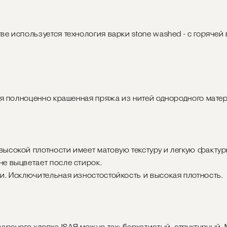
ве используется технология варки stone washed - с горячей
ная полноценно крашенная пряжа из нитей однородного матер
ысокой плотности имеет матовую текстуру и легкую фактур
е выцветает после стирок.
и. Исключительная изностостойкость и высокая плотность.
ареного хлопка ISAЯ можно так: бархатистый, структурный. 