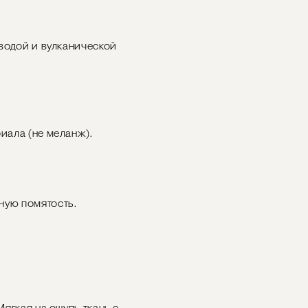
 водой и вулканической
иала (не меланж).
ную помятость.
Мягкая на ощупь ткань с