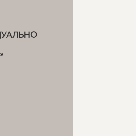
ина в 60 дней.
ДУАЛЬНО
же