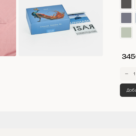
34
Доба