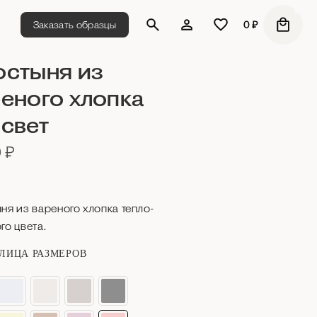
0
Заказать образцы
0
₽
остыня из
еного хлопка
свет
0
₽
ня из вареного хлопка тепло-
го цвета.
ЛИЦА РАЗМЕРОВ