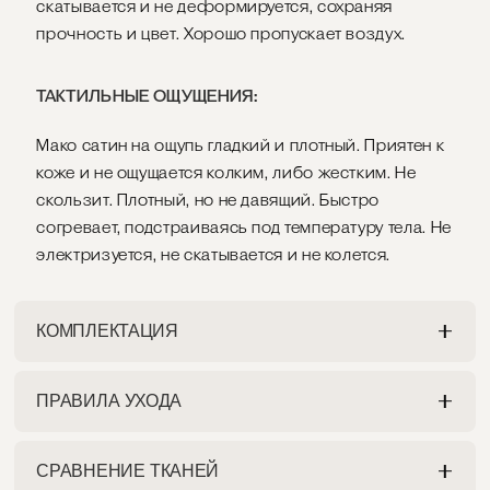
скатывается и не деформируется, сохраняя
прочность и цвет. Хорошо пропускает воздух.
ТАКТИЛЬНЫЕ ОЩУЩЕНИЯ:
Мако сатин на ощупь гладкий и плотный. Приятен к
коже и не ощущается колким, либо жестким. Не
скользит. Плотный, но не давящий. Быстро
согревает, подстраиваясь под температуру тела. Не
электризуется, не скатывается и не колется.
КОМПЛЕКТАЦИЯ
ПРАВИЛА УХОДА
ПРОСТЫНЯ
Разрешена как ручная, так и машинная стирка на
На ваш выбор:
СРАВНЕНИЕ ТКАНЕЙ
деликатном режиме при максимальной
1. Классическая простыня с углами конвертом.