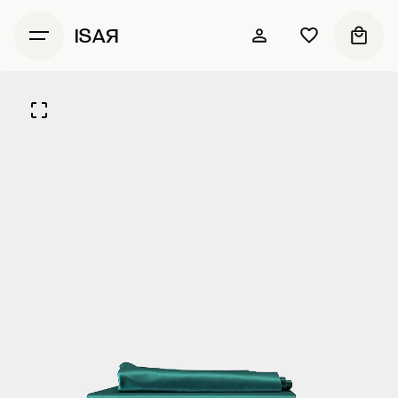
0
ISAЯ